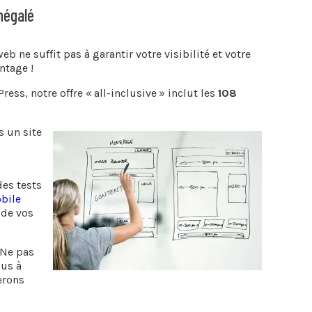
inégalé
b ne suffit pas à garantir votre visibilité et votre
ntage !
ss, notre offre « all-inclusive » inclut les
108
s un site
s
es tests
bile
 de vos
 Ne pas
lus à
erons