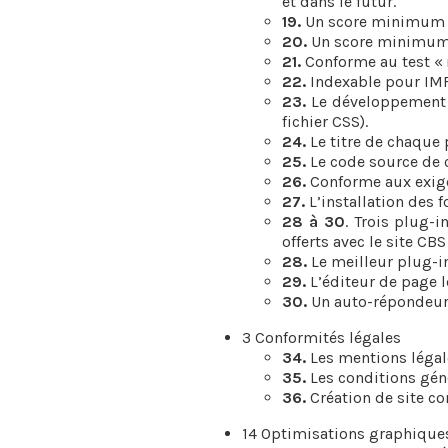
et dans le futur.
19.
Un score minimum de
20.
Un score minimum d
21.
Conforme au test « 
22.
Indexable pour IMF
23.
Le développement s
fichier CSS).
24.
Le titre de chaque p
25.
Le code source de 
26.
Conforme aux exige
27.
L’installation des 
28 à 30
. Trois plug-
offerts avec le site CBS
28.
Le meilleur plug-i
29.
L’éditeur de page 
30.
Un auto-répondeur 
3 Conformités légales
34.
Les mentions légale
35.
Les conditions géné
36.
Création de site c
14 Optimisations graphique