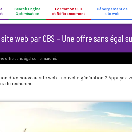
de
Search Engine
Formation SEO
Hébergement de
et
Optimisation
et Référencement
site web
 site web par CBS – Une offre sans égal su
ne offre sans égal sur le marché.
réation d’un nouveau site web - nouvelle génération ? Appuyez-
s de recherche.