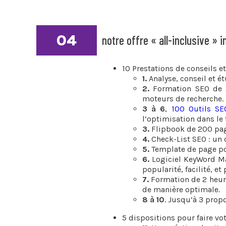
04
notre offre « all-inclusive » 
10 Prestations de conseils et
1.
Analyse, conseil et é
2.
Formation SEO de 2
moteurs de recherche.
3 à 6
,
100 Outils SE
l’optimisation dans le
3.
Flipbook de 200 page
4.
Check-List SEO : un 
5.
Template de page po
6.
Logiciel KeyWord Man
popularité, facilité, et
7.
Formation de 2 heure
de manière optimale.
8 à 10
. Jusqu’à 3 prop
5 dispositions pour faire vo