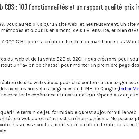
b CBS : 100 fonctionnalités et un rapport qualité-prix 
BS, vous aurez plus qu’un site web, et heureusement. Un site we
méthodes et d’outils en amont, de suivi ensuite, et bien dava
 7 000 € HT pour la création de site non marchand sous WordPre
pros du web et de la vente B2B et B2C : nous créerons pour vou
urtout un "avion de chasse" pour monter en première page de
éation de site web véloce pour être conforme aux exigences d
es avec les nouvelles exigences de l’IMF de Google (
Index Mo
une excellente expérience utilisateur et qui répond aux enjeux
uérir le terrain de jeu formidable qu’est aujourd’hui le web.
tunités du web aujourd’hui est un énorme gâchis. Ne passez p
votre business : confiez-nous votre création de site, nous en f
le.