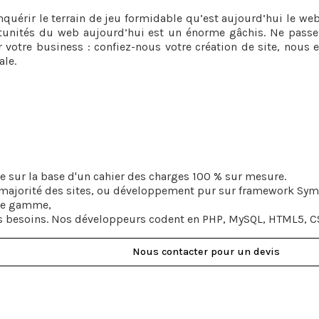
quérir le terrain de jeu formidable qu’est aujourd’hui le we
rtunités du web aujourd’hui est un énorme gâchis. Ne passe
 votre business : confiez-nous votre création de site, nous 
le.
ite sur la base d'un cahier des charges 100 % sur mesure.
majorité des sites, ou développement pur sur framework Symf
 de gamme,
s besoins. Nos développeurs codent en PHP, MySQL, HTML5, CS
Nous contacter pour un devis