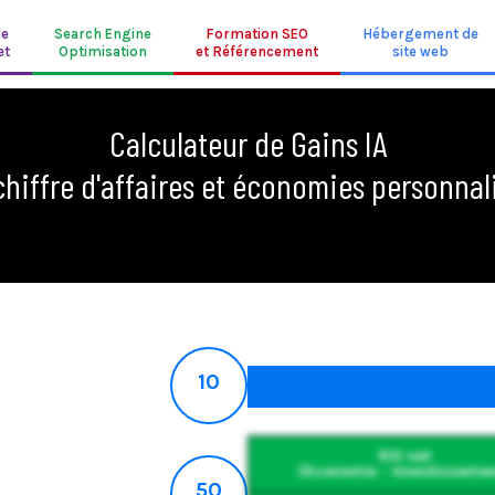
de
Search Engine
Formation SEO
Hébergement de
et
Optimisation
et Référencement
site web
Calculateur de Gains IA
chiffre d'affaires et économies personnali
10
RSI net
(Economie - Investisseme
50