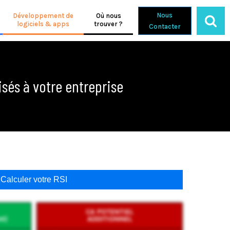
Nous
Développement de
Où nous
logiciels & apps
trouver ?
Contacter
sés à votre entreprise
Calculer votre RSI
CA POTENTIEL
nt)
ADDITIONNEL