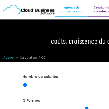
Agence de
Création 
communication
site intern
coûts, croissance du 
Accueil
»
Calculateur IA 001
Nombre de salariés
% Formés