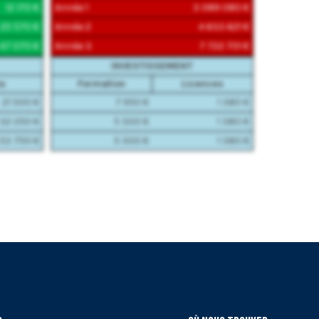
12 170 €
Année 1
3 089 080 €
25 570 €
Année 2
4 633 621 €
47 070 €
Année 3
7 722 701 €
INVESTISSEMENT
os
Formation
Licences
21 500 €
7 950 €
1 380 €
32 250 €
5 300 €
1 380 €
53 750 €
5 300 €
1 380 €