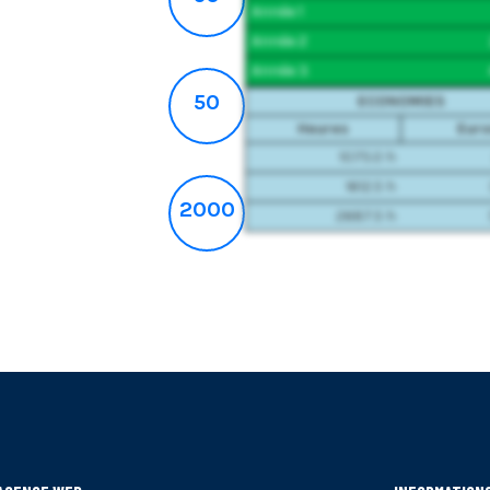
Année 1
Année 2
Année 3
50
ECONOMIES
Heures
Eur
1075.0 h
1612.5 h
2000
2687.5 h